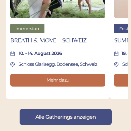
Immersion
Festi
BREATH & MOVE – SCHWEIZ
SUMM
 10. - 14. August 2026
19. 
 Schloss Glarisegg, Bodensee, Schweiz
 Sc
Mehr dazu
Alle Gatherings anzeigen