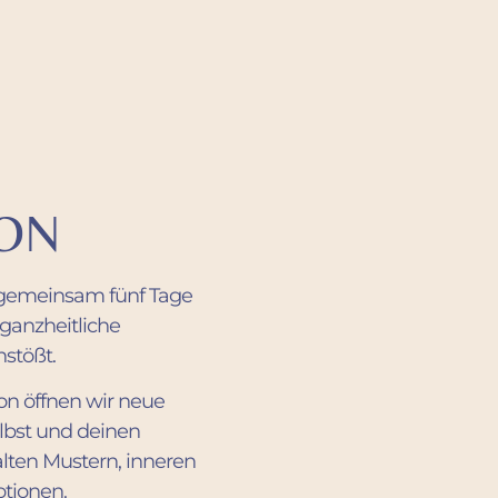
ION
 gemeinsam fünf Tage
 ganzheitliche
nstößt.
on öffnen wir neue
lbst und deinen
lten Mustern, inneren
tionen.