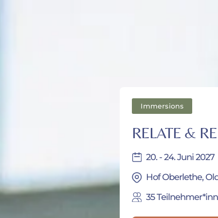
Conscious Celebration All Rights Reserved. © 2024
Immersions
RELATE & R
20. - 24. Juni 2027
Hof Oberlethe, O
35 Teilnehmer*in