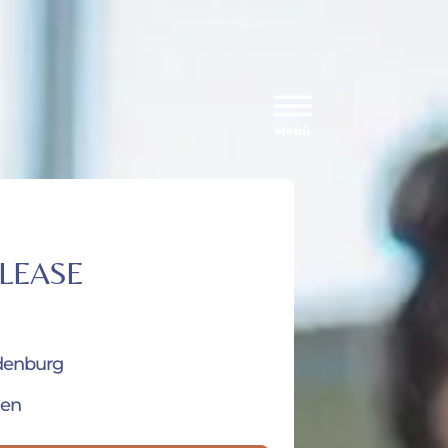
ELEASE
ldenburg
nen