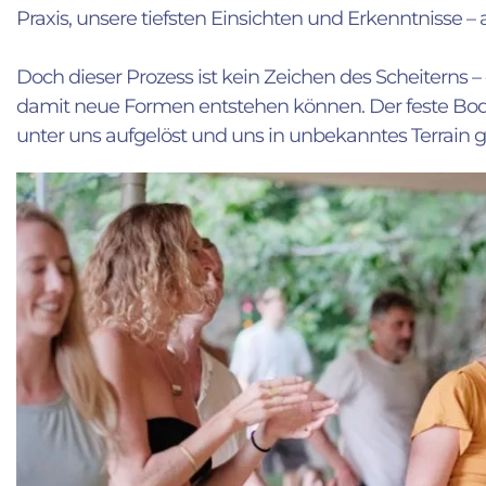
Praxis, unsere tiefsten Einsichten und Erkenntnisse –
Doch dieser Prozess ist kein Zeichen des Scheiterns – e
damit neue Formen entstehen können. Der feste Boden,
unter uns aufgelöst und uns in unbekanntes Terrain g