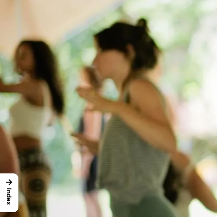
→
Index